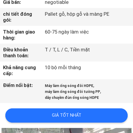
Giá bán:
negotiable
THAM
QUAN
chi tiết đóng
Pallet gỗ, hộp gỗ và màng PE
gói:
NHÀ
Thời gian giao
60-75 ngày làm việc
MÁY
hàng:
Điều khoản
T / T, L / C, Tiền mặt
KIỂM
thanh toán:
SOÁT
Khả năng cung
10 bộ mỗi tháng
CHẤT
cấp:
LƯỢNG
Điểm nổi bật:
,
Máy làm ống sóng đôi HDPE
,
máy làm ống sóng đôi tường PP
dây chuyền đùn ống sóng HDPE
LIÊN
HỆ
GIÁ TỐT NHẤT
CHÚNG