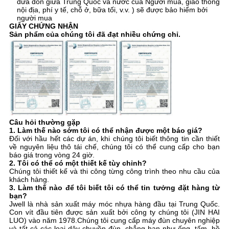
đưa đón giữa Trung Quốc và nước của Người mua, giao thông
nội địa, phí y tế, chỗ ở, bữa tối, v.v. ) sẽ được bảo hiểm bởi
người mua
GIẤY CHỨNG NHẬN
Sản phẩm của chúng tôi đã đạt nhiều chứng chỉ.
Câu hỏi thường gặp
1. Làm thế nào sớm tôi có thể nhận được một báo giá?
Đối với hầu hết các dự án, khi chúng tôi biết thông tin cần thiết
về nguyên liệu thô tái chế, chúng tôi có thể cung cấp cho bạn
báo giá trong vòng 24 giờ.
2. Tôi có thể có một thiết kế tùy chỉnh?
Chúng tôi thiết kế và thi công từng công trình theo nhu cầu của
khách hàng.
3. Làm thế nào để tôi biết tôi có thể tin tưởng đặt hàng từ
bạn?
Jwell là nhà sản xuất máy móc nhựa hàng đầu tại Trung Quốc.
Con vít đầu tiên được sản xuất bởi công ty chúng tôi (JIN HAI
LUO) vào năm 1978.Chúng tôi cung cấp máy đùn chuyên nghiệp
và tất cả các loại dây chuyền đùn, chẳng hạn như ống, tấm, hồ