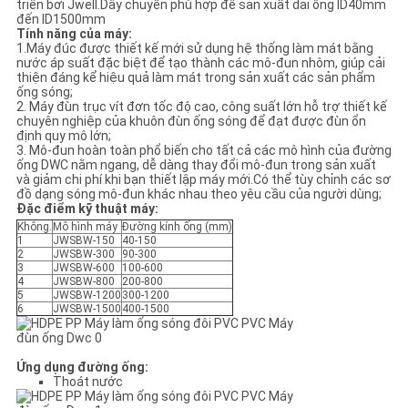
triển bởi Jwell.Dây chuyền phù hợp để sản xuất dải ống ID40mm
PRIVACY
đến ID1500mm
Tính năng của máy
:
POLICY
1.Máy đúc được thiết kế mới sử dụng hệ thống làm mát bằng
nước áp suất đặc biệt để tạo thành các mô-đun nhôm, giúp cải
thiện đáng kể hiệu quả làm mát trong sản xuất các sản phẩm
ống sóng;
2. Máy đùn trục vít đơn tốc độ cao, công suất lớn hỗ trợ thiết kế
chuyên nghiệp của khuôn đùn ống sóng để đạt được đùn ổn
định quy mô lớn;
3. Mô-đun hoàn toàn phổ biến cho tất cả các mô hình của đường
ống DWC nằm ngang, dễ dàng thay đổi mô-đun trong sản xuất
và giảm chi phí khi bạn thiết lập máy mới.Có thể tùy chỉnh các sơ
đồ dạng sóng mô-đun khác nhau theo yêu cầu của người dùng;
Đặc điểm kỹ thuật máy:
Không.
Mô hình máy
Đường kính ống (mm)
1
JWSBW-150
40-150
2
JWSBW-300
90-300
3
JWSBW-600
100-600
4
JWSBW-800
200-800
5
JWSBW-1200
300-1200
6
JWSBW-1500
400-1500
Ứng dụng đường ống:
Thoát nước