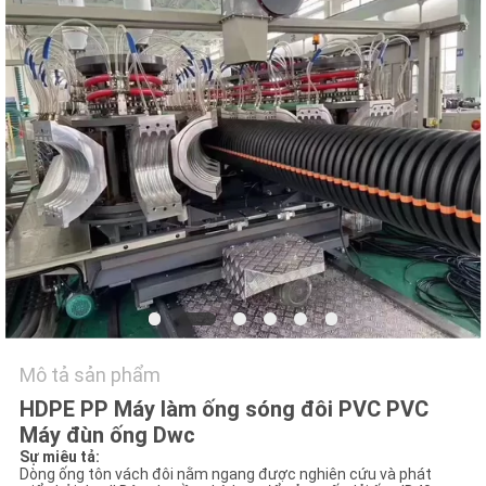
TÔI
TIN
TỨC
CÁC
TRƯỜNG
HỢP
SƠ
ĐỒ
Mô tả sản phẩm
TRANG
HDPE PP Máy làm ống sóng đôi PVC PVC
WEB
Máy đùn ống Dwc
Sự miêu tả:
Dòng ống tôn vách đôi nằm ngang được nghiên cứu và phát