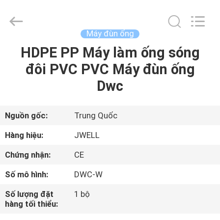
-
2026
CHANGZHOU
DYUN
ENVIRONMENTAL
Máy đùn ống
TECHNOLOGY
CO.,LTD.
HDPE PP Máy làm ống sóng
TRANG
All
Rights
Reserved.
đôi PVC PVC Máy đùn ống
CHỦ
Dwc
CÁC
SẢN
Nguồn gốc:
Trung Quốc
PHẨM
Hàng hiệu:
JWELL
Chứng nhận:
CE
VỀ
Số mô hình:
DWC-W
CHÚNG
Số lượng đặt
1 bộ
TÔI
hàng tối thiểu: