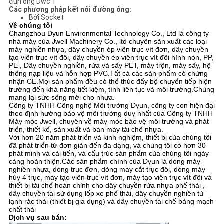
Các phương pháp kết nối đường ống:
Bởi Socket
Về chúng tôi
Changzhou Dyun Environmental Technology Co., Ltd là công ty
nhà máy của Jwell Machinery Co., ltd chuyên sản xuất các loại
máy nghiền nhựa, dây chuyền ép viên trục vít đơn, dây chuyền
tạo viên trục vít đôi, dây chuyền ép viên trục vít đôi hình nón, PP,
PE , Dây chuyền nghiền, rửa và sấy PET, máy trộn, máy sấy, hệ
thống nạp liệu và hỗn hợp PVC.Tất cả các sản phẩm có chứng
nhận CE.Mọi sản phẩm đều có thể thúc đẩy bộ chuyển tiếp hiện
trường đến khả năng tiết kiệm, tính liên tục và môi trường.Chúng
mang lại sức sống mới cho nhựa.
Công ty TNHH Công nghệ Môi trường Dyun, công ty con hiện đại
theo định hướng bảo vệ môi trường duy nhất của Công ty TNHH
Máy móc Jwell, chuyên về máy móc bảo vệ môi trường và phát
triển, thiết kế, sản xuất và bán máy tái chế nhựa.
Với hơn 20 năm phát triển và kinh nghiệm, thiết bị của chúng tôi
đã phát triển từ đơn giản đến đa dạng, và chúng tôi có hơn 30
phát minh và cải tiến, và cấu trúc sản phẩm của chúng tôi ngày
càng hoàn thiện.Các sản phẩm chính của Dyun là dòng máy
nghiền nhựa, dòng trục đơn, dòng máy cắt trục đôi, dòng máy
hủy 4 trục, máy tạo viên trục vít đơn, máy tạo viên trục vít đôi và
thiết bị tái chế hoàn chỉnh cho dây chuyền rửa nhựa phế thải ,
dây chuyền tái sử dụng lốp xe phế thải, dây chuyền nghiền tủ
lạnh rác thải (thiết bị gia dụng) và dây chuyền tái chế bảng mạch
chất thải
Dịch vụ sau bán: