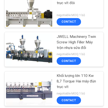
PRIVACY
trục vít đôi
POLICY
13
negotiable MOQ:1 bộ
Máy nghiền nhựa
CONTACT
thải
JWELL Machinery Twin
Screw High Filler Máy
trộn nhựa sửa đổi
negotiable MOQ:1 bộ
CONTACT
56
Khối lượng lớn 110 Kw
Dây chuyền ép đùn
8,7 Torque Hai máy đùn
trục vít
negotiable MOQ:1 bộ
CONTACT