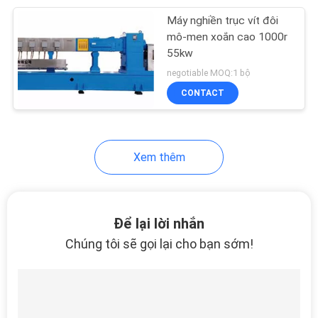
Máy nghiền trục vít đôi
18
mô-men xoắn cao 1000r
55kw
Máy thổi
negotiable MOQ:1 bộ
CONTACT
Xem thêm
7
Vít đùn và thùng
Để lại lời nhắn
Chúng tôi sẽ gọi lại cho bạn sớm!