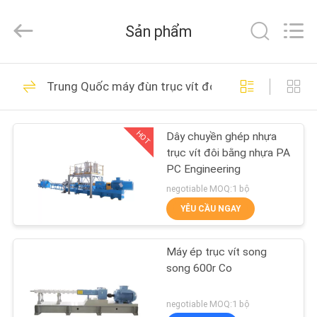
-
2026
CHANGZHOU
Sản phẩm
DYUN
ENVIRONMENTAL
TECHNOLOGY
CO.,LTD.
TRANG
All
25
Rights
Trung Quốc máy đùn trục vít đôi
Reserved.
CHỦ
Máy tái chế chất
thải nhựa
HOT
Dây chuyền ghép nhựa
CÁC
trục vít đôi bằng nhựa PA
SẢN
PC Engineering
PHẨM
negotiable MOQ:1 bộ
YÊU CẦU NGAY
19
VỀ
Máy tái chế nhựa
Máy ép trục vít song
CHÚNG
song 600r Co
Pelletizing
TÔI
negotiable MOQ:1 bộ