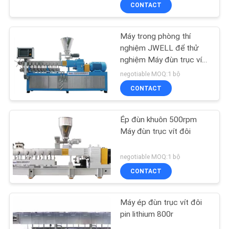
CONTACT
THAM
QUAN
Máy trong phòng thí
NHÀ
19
nghiệm JWELL để thử
MÁY
nghiệm Máy đùn trục vít
máy tái chế nhựa
đôi trục vít đôi
negotiable MOQ:1 bộ
CONTACT
KIỂM
SOÁT
Ép đùn khuôn 500rpm
CHẤT
Máy đùn trục vít đôi
LƯỢNG
14
negotiable MOQ:1 bộ
Máy hủy nhựa tái
CONTACT
LIÊN
chế
HỆ
Máy ép đùn trục vít đôi
CHÚNG
pin lithium 800r