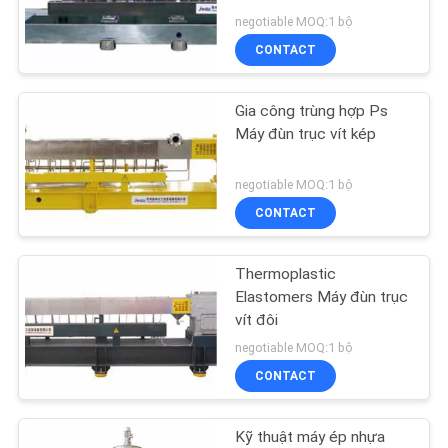
TÔI
negotiable MOQ:1 bộ
CONTACT
TIN
33
TỨC
Gia công trùng hợp Ps
hồ sơ máy đùn
Máy đùn trục vít kép
CÁC
negotiable MOQ:1 bộ
TRƯỜNG
CONTACT
HỢP
Thermoplastic
54
SƠ
Elastomers Máy đùn trục
vít đôi
ĐỒ
Máy đùn ống
negotiable MOQ:1 bộ
TRANG
CONTACT
WEB
Kỹ thuật máy ép nhựa