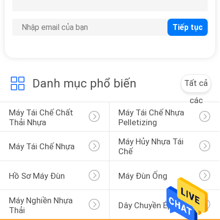
24
máy đùn trục vít đôi
Danh mục phổ biến
Tất cả
các
Máy Tái Chế Chất 
Máy Tái Chế Nhựa 
6
Thải Nhựa
Pelletizing
Dây chuyền sản xuất
Máy Hủy Nhựa Tái 
Máy Tái Chế Nhựa
vải không dệt
Chế
Meltblown
Hồ Sơ Máy Đùn
Máy Đùn Ống
Máy Nghiền Nhựa 
Dây Chuyền Ép Đùn
Thải
5