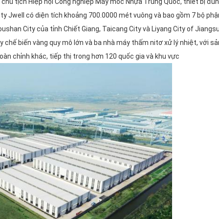
 chủ tịch Hiệp hội Công nghiệp Máy móc Nhựa Trung Quốc, thiết bị đùn
g ty Jwell có diện tích khoảng 700.0000 mét vuông và bao gồm 7 bộ ph
houshan City của tỉnh Chiết Giang, Taicang City và Liyang City of Jiang
y chế biến vàng quy mô lớn và ba nhà máy thấm nitơ xử lý nhiệt, với s
oàn chỉnh khác, tiếp thị trong hơn 120 quốc gia và khu vực