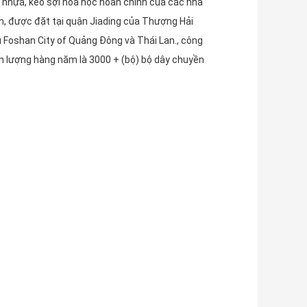
 nhựa, kéo sợi hóa học hoàn chỉnh của các nhà
ận, được đặt tại quận Jiading của Thượng Hải
su Foshan City of Quảng Đông và Thái Lan., công
ản lượng hàng năm là 3000 + (bộ) bộ dây chuyền