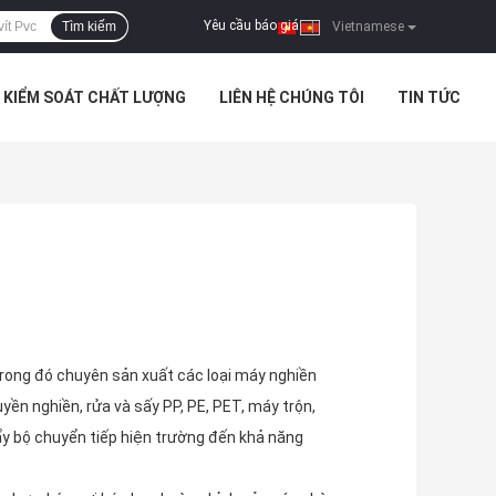
Yêu cầu báo giá
Tìm kiếm
|
Vietnamese
KIỂM SOÁT CHẤT LƯỢNG
LIÊN HỆ CHÚNG TÔI
TIN TỨC
rong đó chuyên sản xuất các loại máy nghiền
uyền nghiền, rửa và sấy PP, PE, PET, máy trộn,
y bộ chuyển tiếp hiện trường đến khả năng