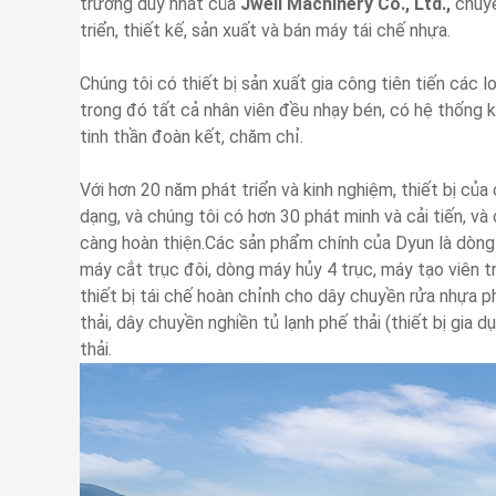
trường duy nhất của
Jwell Machinery Co., Ltd.,
chuy
triển, thiết kế, sản xuất và bán máy tái chế nhựa.
Chúng tôi có thiết bị sản xuất gia công tiên tiến các 
trong đó tất cả nhân viên đều nhạy bén, có hệ thống kiế
tinh thần đoàn kết, chăm chỉ.
Với hơn 20 năm phát triển và kinh nghiệm, thiết bị của
dạng, và chúng tôi có hơn 30 phát minh và cải tiến, v
càng hoàn thiện.Các sản phẩm chính của Dyun là dòng
máy cắt trục đôi, dòng máy hủy 4 trục, máy tạo viên tr
thiết bị tái chế hoàn chỉnh cho dây chuyền rửa nhựa ph
thải, dây chuyền nghiền tủ lạnh phế thải (thiết bị gia
thải.