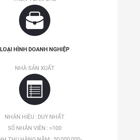
LOẠI HÌNH DOANH NGHIỆP
NHÀ SẢN XUẤT
NHÃN HIỆU :
DUY NHẤT
SỐ NHÂN VIÊN :
>100
NH THU HÀNG NĂM :
50,000,000-