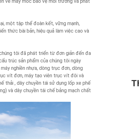
ên về máy móc bảo vệ môi trường và phát
loại, một tập thể đoàn kết, vững mạnh,
n ​​thức bài bản, hiệu quả làm việc cao và
 chúng tôi đã phát triển từ đơn giản đến đa
à cấu trúc sản phẩm của chúng tôi ngày
 máy nghiền nhựa, dòng trục đơn, dòng
ục vít đơn, máy tạo viên trục vít đôi và
T
ế thải , dây chuyền tái sử dụng lốp xe phế
 dụng) và dây chuyền tái chế bảng mạch chất