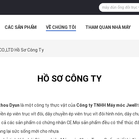
CÁC SẢN PHẨM
VỀ CHÚNG TÔI
THAM QUAN NHÀ MÁY
 HỢP
.,LTD Hồ Sơ Công Ty
HỒ SƠ CÔNG TY
zhou Dyun
là một công ty thực vật của
Công ty TNHH Máy móc Jwell
t
ền ép viên trục vít đôi, dây chuyền ép viên trục vít đôi hình nón, dây ch
t cả các sản phẩm có chứng nhận CE.Mọi sản phẩm đều có thể thúc đẩ
ang lại sức sống mới cho nhựa.