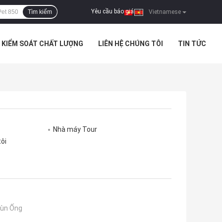
Yêu cầu báo giá
Tìm kiếm
|
Vietnamese
KIỂM SOÁT CHẤT LƯỢNG
LIÊN HỆ CHÚNG TÔI
TIN TỨC
Nhà máy Tour
tôi
ùn Ống