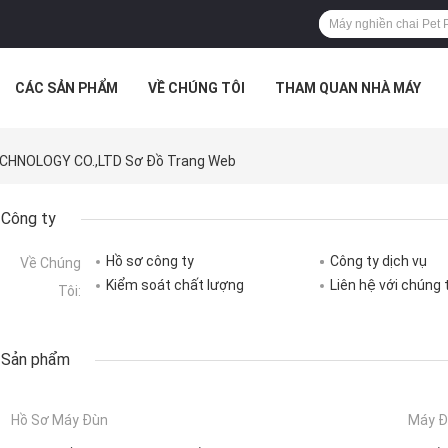
CÁC SẢN PHẨM
VỀ CHÚNG TÔI
THAM QUAN NHÀ MÁY
 HỢP
HNOLOGY CO.,LTD Sơ Đồ Trang Web
Công ty
Hồ sơ công ty
Công ty dịch vụ
Về Chúng
Kiểm soát chất lượng
Liên hệ với chúng 
Tôi:
Sản phẩm
Hồ Sơ Máy Đùn
Máy Đ