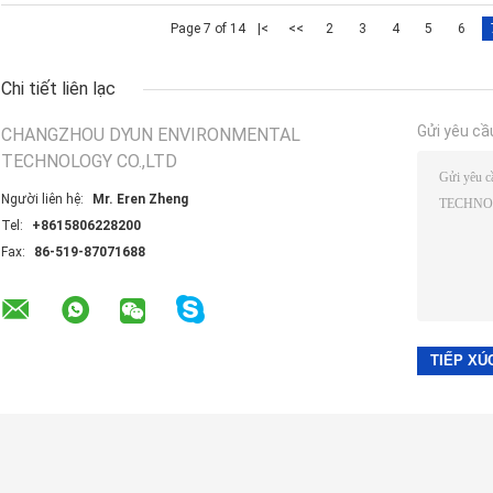
Page 7 of 14
|<
<<
2
3
4
5
6
Chi tiết liên lạc
Gửi yêu cầ
CHANGZHOU DYUN ENVIRONMENTAL
TECHNOLOGY CO.,LTD
Người liên hệ:
Mr. Eren Zheng
Tel:
+8615806228200
Fax:
86-519-87071688