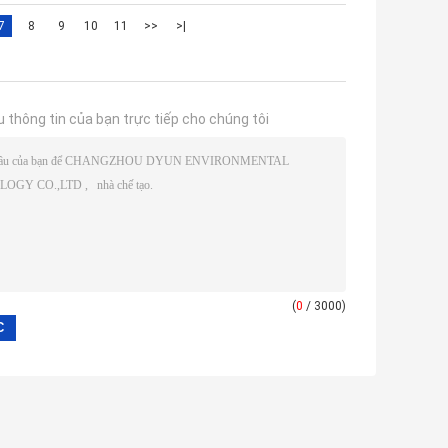
7
8
9
10
11
>>
>|
u thông tin của bạn trực tiếp cho chúng tôi
(
0
/ 3000)