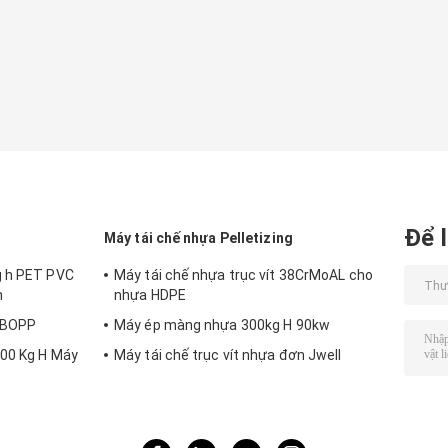
Để l
Máy tái chế nhựa Pelletizing
g h PET PVC
Máy tái chế nhựa trục vít 38CrMoAL cho
n
nhựa HDPE
E BOPP
Máy ép màng nhựa 300kg H 90kw
000 Kg H Máy
Máy tái chế trục vít nhựa đơn Jwell