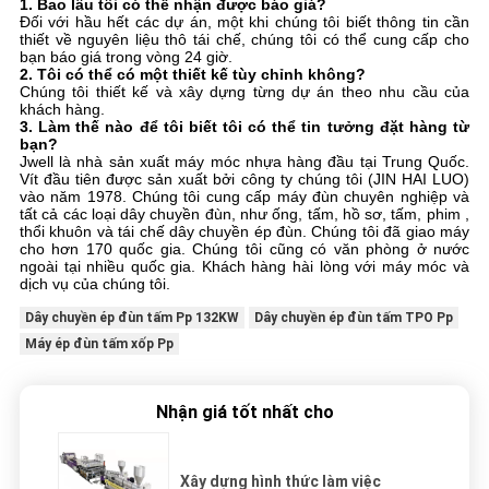
1. Bao lâu tôi có thể nhận được báo giá?
Đối với hầu hết các dự án, một khi chúng tôi biết thông tin cần
thiết về nguyên liệu thô tái chế, chúng tôi có thể cung cấp cho
bạn báo giá trong vòng 24 giờ.
2. Tôi có thể có một thiết kế tùy chỉnh không?
Chúng tôi thiết kế và xây dựng từng dự án theo nhu cầu của
khách hàng.
3. Làm thế nào để tôi biết tôi có thể tin tưởng đặt hàng từ
bạn?
Jwell là nhà sản xuất máy móc nhựa hàng đầu tại Trung Quốc.
Vít đầu tiên được sản xuất bởi công ty chúng tôi (JIN HAI LUO)
vào năm 1978. Chúng tôi cung cấp máy đùn chuyên nghiệp và
tất cả các loại dây chuyền đùn, như ống, tấm, hồ sơ, tấm, phim ,
thổi khuôn và tái chế dây chuyền ép đùn. Chúng tôi đã giao máy
cho hơn 170 quốc gia. Chúng tôi cũng có văn phòng ở nước
ngoài tại nhiều quốc gia. Khách hàng hài lòng với máy móc và
dịch vụ của chúng tôi.
Dây chuyền ép đùn tấm Pp 132KW
Dây chuyền ép đùn tấm TPO Pp
Máy ép đùn tấm xốp Pp
Nhận giá tốt nhất cho
Xây dựng hình thức làm việc