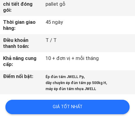
THAM
chi tiết đóng
pallet gỗ
gói:
QUAN
Thời gian giao
45 ngày
NHÀ
hàng:
MÁY
Điều khoản
T / T
thanh toán:
KIỂM
Khả năng cung
10 + đơn vị + mỗi tháng
SOÁT
cấp:
CHẤT
Điểm nổi bật:
,
Ép đùn tấm JWELL Pp
,
dây chuyền ép đùn tấm pp 500kg H
LƯỢNG
máy ép đùn tấm nhựa JWELL
LIÊN
GIÁ TỐT NHẤT
HỆ
CHÚNG