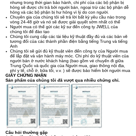
nhưng trong thời gian bảo hành, chi phí của các bộ phận bị
hỏng sẽ được chi trả bởi người bán, ngoại trừ các bộ phận dễ
hỏng và các bộ phận bị hư hỏng vì lý do con người.
Chuyên gia của chúng tôi sẽ trả lời bất kỳ yêu cầu nào trong
vòng 24-48 giờ và nó sẽ được giải quyết sớm nhất có thể
Người mua có thể gửi các kỹ sư đến công ty JWELL của
chúng tôi để đào tạo
Chúng tôi cung cấp các tài liệu kỹ thuật đầy đủ và các bản vẽ
tương đối của các thành phần điện bằng tiếng Trung và tiếng
Anh
Chúng tôi sẽ gửi đủ kỹ thuật viên đến công ty của Người mua
để lắp đặt và vận hành máy móc. Chi phí do kỹ thuật viên của
người bán ở nước khách hàng (bao gồm vé chuyến đi giữa
Trung Quốc và quốc gia của Người mua, giao thông nội địa,
phí y tế, chỗ ở, bữa tối, v.v. ) sẽ được bảo hiểm bởi người mua
GIẤY CHỨNG NHẬN
Sản phẩm của chúng tôi đã vượt qua nhiều chứng chỉ.
Câu hỏi thường gặp