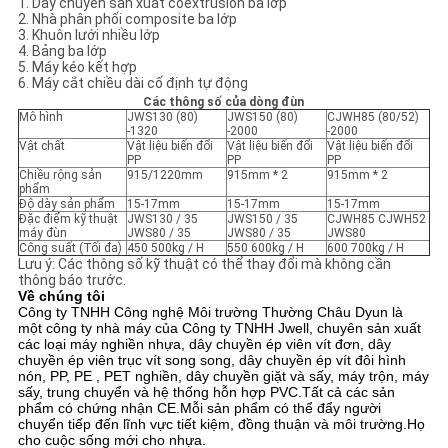
1. Dây chuyền sản xuất coextrusion ba lớp
PRIVACY
2. Nhà phân phối composite ba lớp
3. Khuôn lưới nhiều lớp
POLICY
4. Bảng ba lớp
5. Máy kéo kết hợp
6. Máy cắt chiều dài cố định tự động
Các thông số của dòng đùn
Mô hình
JWS130 (80)
JWS150 (80)
CJWH85 (80/52)
-1320
-2000
-2000
Vật chất
Vật liệu biến đổi
Vật liệu biến đổi
Vật liệu biến đổi
PP
PP
PP
Chiều rộng sản
915/1220mm
915mm * 2
915mm * 2
phẩm
Độ dày sản phẩm
15-17mm
15-17mm
15-17mm
Đặc điểm kỹ thuật
JWS130 / 35
JWS150 / 35
CJWH85 CJWH52
máy đùn
JWS80 / 35
JWS80 / 35
JWS80
Công suất (Tối đa)
450 500kg / H
550 600kg / H
600 700kg / H
Lưu ý: Các thông số kỹ thuật có thể thay đổi mà không cần
thông báo trước.
Về chúng tôi
Công ty TNHH Công nghệ Môi trường Thường Châu Dyun là
một công ty nhà máy của Công ty TNHH Jwell, chuyên sản xuất
các loại máy nghiền nhựa, dây chuyền ép viên vít đơn, dây
chuyền ép viên trục vít song song, dây chuyền ép vít đôi hình
nón, PP, PE , PET nghiền, dây chuyền giặt và sấy, máy trộn, máy
sấy, trung chuyển và hệ thống hỗn hợp PVC.Tất cả các sản
phẩm có chứng nhận CE.Mỗi sản phẩm có thể đẩy người
chuyển tiếp đến lĩnh vực tiết kiệm, đồng thuận và môi trường.Họ
cho cuộc sống mới cho nhựa.