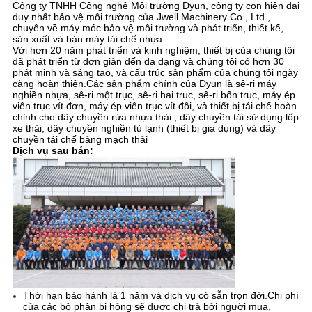
Công ty TNHH Công nghệ Môi trường Dyun, công ty con hiện đại
duy nhất bảo vệ môi trường của Jwell Machinery Co., Ltd.,
chuyên về máy móc bảo vệ môi trường và phát triển, thiết kế,
sản xuất và bán máy tái chế nhựa.
Với hơn 20 năm phát triển và kinh nghiệm, thiết bị của chúng tôi
đã phát triển từ đơn giản đến đa dạng và chúng tôi có hơn 30
phát minh và sáng tạo, và cấu trúc sản phẩm của chúng tôi ngày
càng hoàn thiện.Các sản phẩm chính của Dyun là sê-ri máy
nghiền nhựa, sê-ri một trục, sê-ri hai trục, sê-ri bốn trục, máy ép
viên trục vít đơn, máy ép viên trục vít đôi, và thiết bị tái chế hoàn
chỉnh cho dây chuyền rửa nhựa thải , dây chuyền tái sử dụng lốp
xe thải, dây chuyền nghiền tủ lạnh (thiết bị gia dụng) và dây
chuyền tái chế bảng mạch thải
Dịch vụ sau bán:
Thời hạn bảo hành là 1 năm và dịch vụ có sẵn trọn đời.Chi phí
của các bộ phận bị hỏng sẽ được chi trả bởi người mua,