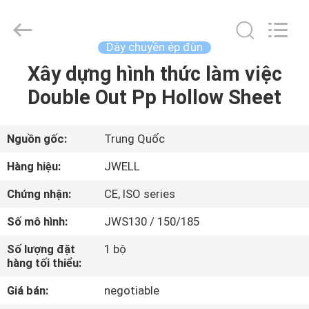
-
2026
CHANGZHOU
DYUN
ENVIRONMENTAL
Dây chuyền ép đùn
TECHNOLOGY
CO.,LTD.
Xây dựng hình thức làm việc
TRANG
All
Rights
Reserved.
Double Out Pp Hollow Sheet
CHỦ
CÁC
Nguồn gốc:
Trung Quốc
SẢN
Hàng hiệu:
JWELL
PHẨM
Chứng nhận:
CE, ISO series
Số mô hình:
JWS130 / 150/185
VỀ
Số lượng đặt
1 bộ
CHÚNG
hàng tối thiểu:
TÔI
Giá bán:
negotiable