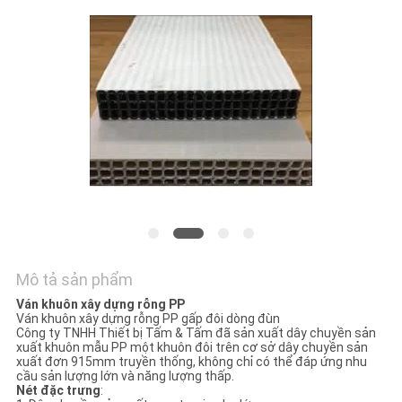
TÔI
TIN
TỨC
CÁC
TRƯỜNG
HỢP
SƠ
Mô tả sản phẩm
ĐỒ
Ván khuôn xây dựng rỗng PP
Ván khuôn xây dựng rỗng PP gấp đôi dòng đùn
TRANG
Công ty TNHH Thiết bị Tấm & Tấm đã sản xuất dây chuyền sản
xuất khuôn mẫu PP một khuôn đôi trên cơ sở dây chuyền sản
WEB
xuất đơn 915mm truyền thống, không chỉ có thể đáp ứng nhu
cầu sản lượng lớn và năng lượng thấp.
Nét đặc trưng
: