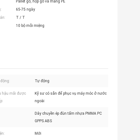
Pallet gỗ, hộp gỗ và màng PE
:
65-75 ngày
án:
T / T
10 bộ mỗi miệng
 động:
Tự động
ụ hậu mãi được
Kỹ sư có sẵn để phục vụ máy móc ở nước
p:
ngoài
Dây chuyền ép đùn tấm nhựa PMMA PC
GPPS ABS
ện:
Mới