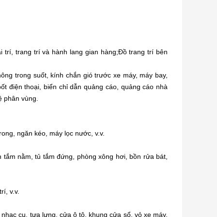
rí, trang trí và hành lang gian hàng;Đồ trang trí bên
hông trong suốt, kính chắn gió trước xe máy, máy bay,
bốt điện thoại, biển chỉ dẫn quảng cáo, quảng cáo nhà
ệ phân vùng.
rong, ngăn kéo, máy lọc nước, v.v.
 tắm nằm, tủ tắm đứng, phòng xông hơi, bồn rửa bát,
í, v.v.
nhạc cụ, tựa lưng, cửa ô tô, khung cửa sổ, vỏ xe máy,