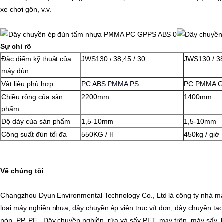
xe chơi gôn, v.v.
Sự chỉ rõ
Đặc điểm kỹ thuật của
JWS130 / 38,45 / 30
JWS130 / 3
máy đùn
Vật liệu phù hợp
PC ABS PMMA PS
PC PMMA G
Chiều rộng của sản
2200mm
1400mm
phẩm
Độ dày của sản phẩm
1,5-10mm
1,5-10mm
Công suất đùn tối đa
550KG / H
450kg / giờ
Về chúng tôi
Changzhou Dyun Environmental Technology Co., Ltd là công ty nhà máy
loại máy nghiền nhựa, dây chuyền ép viên trục vít đơn, dây chuyền tạo vi
nón, PP, PE , Dây chuyền nghiền, rửa và sấy PET, máy trộn, máy sấy, 