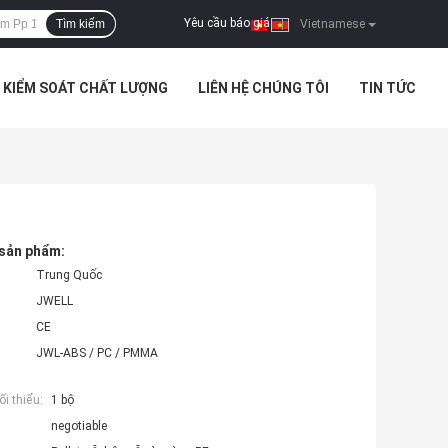
Yêu cầu báo giá
Tìm kiếm
|
Vietnamese
KIỂM SOÁT CHẤT LƯỢNG
LIÊN HỆ CHÚNG TÔI
TIN TỨC
 sản phẩm:
Trung Quốc
JWELL
CE
JWL-ABS / PC / PMMA
i thiểu:
1 bộ
negotiable