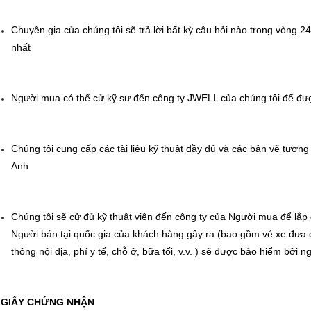
Chuyên gia của chúng tôi sẽ trả lời bất kỳ câu hỏi nào trong vòng 24
nhất
Người mua có thể cử kỹ sư đến công ty JWELL của chúng tôi để đư
Chúng tôi cung cấp các tài liệu kỹ thuật đầy đủ và các bản vẽ tương
Anh
Chúng tôi sẽ cử đủ kỹ thuật viên đến công ty của Người mua để lắp đ
Người bán tại quốc gia của khách hàng gây ra (bao gồm vé xe đưa
thông nội địa, phí y tế, chỗ ở, bữa tối, v.v. ) sẽ được bảo hiểm bởi 
GIẤY CHỨNG NHẬN