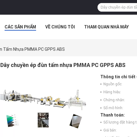
CÁC SẢN PHẨM
VỀ CHÚNG TÔI
THAM QUAN NHÀ MÁY
 HỢP
ùn Tấm Nhựa PMMA PC GPPS ABS
Dây chuyền ép đùn tấm nhựa PMMA PC GPPS ABS
Thông tin chi tiết
Nguồn gốc:
Hàng hiệu:
Chứng nhận:
Số mô hình:
Thanh toán:
Số lượng đặt hàng tố
Giá bán: