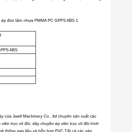
8
PPS ABS
 của Jwell Machinery Co., ltd chuyên sản xuất các 
ên trục vít đôi, dây chuyền ép viên trục vít đôi hình 
hệ thống nạp liệu và hỗn hợp PVC.Tất cả các sản 