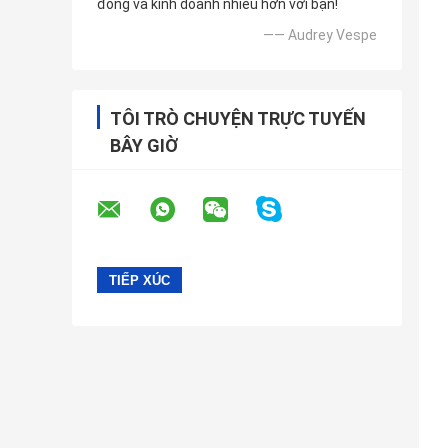
đồng và kinh doanh nhiều hơn với bạn!
—— Audrey Vespe
TÔI TRÒ CHUYỆN TRỰC TUYẾN
BÂY GIỜ