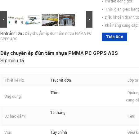
chi tiết đóng gói:
Thời gian giao hàng
Điều khoản thanh to
Khả năng cung cấp:
Hình ảnh lớn :
Dây chuyền ép đùn tấm nhựa PMMA PC
Tiếp Xúc
GPPS ABS
Dây chuyền ép đùn tấm nhựa PMMA PC GPPS ABS
Sự miêu tả
Thiết kế vít:
Trục vít đơn
Lớp tự
Tấm
Dịch v
Ứng dụng:
cung cấ
12 tháng
Sự bảo đảm:
Tên:
Vôn:
Tùy chỉnh
Điều ki