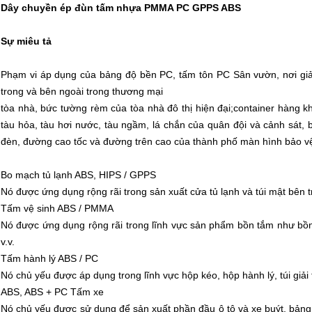
Dây chuyền ép đùn tấm nhựa PMMA PC GPPS ABS
Sự miêu tả
Phạm vi áp dụng của bảng độ bền PC, tấm tôn PC Sân vườn, nơi giải t
trong và bên ngoài trong thương mại
tòa nhà, bức tường rèm của tòa nhà đô thị hiện đại;container hàng k
tàu hỏa, tàu hơi nước, tàu ngầm, lá chắn của quân đội và cảnh sát, 
đèn, đường cao tốc và đường trên cao của thành phố màn hình bảo v
Bo mạch tủ lạnh ABS, HIPS / GPPS
Nó được ứng dụng rộng rãi trong sản xuất cửa tủ lạnh và túi mật bên t
Tấm vệ sinh ABS / PMMA
Nó được ứng dụng rộng rãi trong lĩnh vực sản phẩm bồn tắm như bồn
v.v.
Tấm hành lý ABS / PC
Nó chủ yếu được áp dụng trong lĩnh vực hộp kéo, hộp hành lý, túi giải tr
ABS, ABS + PC Tấm xe
Nó chủ yếu được sử dụng để sản xuất phần đầu ô tô và xe buýt, bảng 