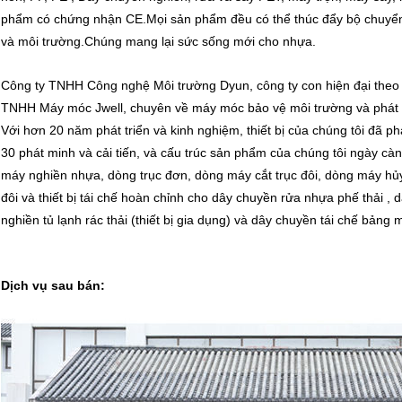
phẩm có chứng nhận CE.Mọi sản phẩm đều có thể thúc đẩy bộ chuyển tiế
và môi trường.Chúng mang lại sức sống mới cho nhựa.
Công ty TNHH Công nghệ Môi trường Dyun, công ty con hiện đại theo 
TNHH Máy móc Jwell, chuyên về máy móc bảo vệ môi trường và phát tri
Với hơn 20 năm phát triển và kinh nghiệm, thiết bị của chúng tôi đã ph
30 phát minh và cải tiến, và cấu trúc sản phẩm của chúng tôi ngày c
máy nghiền nhựa, dòng trục đơn, dòng máy cắt trục đôi, dòng máy hủy 4 
đôi và thiết bị tái chế hoàn chỉnh cho dây chuyền rửa nhựa phế thải , 
nghiền tủ lạnh rác thải (thiết bị gia dụng) và dây chuyền tái chế bảng 
Dịch vụ sau bán: