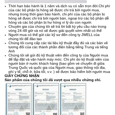
Thời hạn bảo hành là 1 năm và dịch vụ có sẵn trọn đời.Chi phí
của các bộ phận bị hỏng sẽ được chi trả bởi người mua,
nhưng trong thời gian bảo hành, chi phí của các bộ phận bị
hỏng sẽ được chi trả bởi người bán, ngoại trừ các bộ phận dễ
hỏng và các bộ phận bị hư hỏng vì lý do con người.
Chuyên gia của chúng tôi sẽ trả lời bất kỳ yêu cầu nào trong
vòng 24-48 giờ và nó sẽ được giải quyết sớm nhất có thể
Người mua có thể gửi các kỹ sư đến công ty JWELL của
chúng tôi để đào tạo
Chúng tôi cung cấp các tài liệu kỹ thuật đầy đủ và các bản vẽ
tương đối của các thành phần điện bằng tiếng Trung và tiếng
Anh
Chúng tôi sẽ gửi đủ kỹ thuật viên đến công ty của Người mua
để lắp đặt và vận hành máy móc. Chi phí do kỹ thuật viên của
người bán ở nước khách hàng (bao gồm vé chuyến đi giữa
Trung Quốc và quốc gia của Người mua, giao thông nội địa,
phí y tế, chỗ ở, bữa tối, v.v. ) sẽ được bảo hiểm bởi người mua
GIẤY CHỨNG NHẬN
Sản phẩm của chúng tôi đã vượt qua nhiều chứng chỉ.