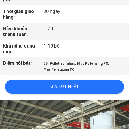
THAM
Thời gian giao
30 ngày
QUAN
hàng:
NHÀ
Điều khoản
T / T
MÁY
thanh toán:
Khả năng cung
1-10 bộ
KIỂM
cấp:
SOÁT
Điểm nổi bật:
,
,
75r Pelletizer nhựa
Máy Pelletizing PS
Máy Pelletizing PC
CHẤT
LƯỢNG
GIÁ TỐT NHẤT
LIÊN
HỆ
CHÚNG