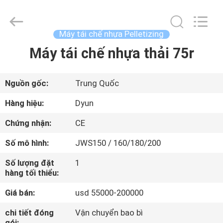
-
2026
CHANGZHOU
DYUN
ENVIRONMENTAL
Máy tái chế nhựa Pelletizing
TECHNOLOGY
CO.,LTD.
Máy tái chế nhựa thải 75r
TRANG
All
Rights
Reserved.
CHỦ
Nguồn gốc:
Trung Quốc
CÁC
Hàng hiệu:
Dyun
SẢN
Chứng nhận:
CE
PHẨM
Số mô hình:
JWS150 / 160/180/200
Số lượng đặt
1
VỀ
hàng tối thiểu:
CHÚNG
Giá bán:
usd 55000-200000
TÔI
chi tiết đóng
Vận chuyển bao bì
gói: