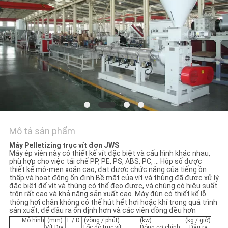
TÔI
TIN
TỨC
CÁC
TRƯỜNG
HỢP
Mô tả sản phẩm
Máy Pelletizing trục vít đơn JWS
SƠ
Máy ép viên này có thiết kế vít đặc biệt và cấu hình khác nhau,
phù hợp cho việc tái chế PP, PE, PS, ABS, PC, ... Hộp số được
ĐỒ
thiết kế mô-men xoắn cao, đạt được chức năng của tiếng ồn
thấp và hoạt động ổn định.Bề mặt của vít và thùng đã được xử lý
TRANG
đặc biệt để vít và thùng có thể đeo được, và chúng có hiệu suất
trộn rất cao và khả năng sản xuất cao. Máy đùn có thiết kế lỗ
WEB
thông hơi chân không có thể hút hết hơi hoặc khí trong quá trình
sản xuất, để đầu ra ổn định hơn và các viên đồng đều hơn
Mô hình
(mm)
L / D
(vòng / phút)
(kw)
(kg / giờ)
Vít Dia.
Tốc độ trục vít
Động cơ chính
Đầu ra