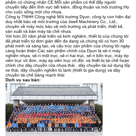
phẩm có chứng nhận CE.Mỗi sản phẩm có thể đẩy người
chuyển tiếp đến lĩnh vực tiết kiệm, đồng thuận và môi trường.Họ
cho cuộc sống mới cho nhựa.
Công ty TNHH Công nghệ Môi trường Dyun, công ty con hiện đại
duy nhất bảo vệ môi trường của Jwell Machinery Co., Ltd.,
chuyên về máy móc bảo vệ môi trường và phát triển, thiết kế,
sản xuất và bán máy tái chế nhựa.
Với hơn 20 năm phát triển và kinh nghiệm, thiết bị của chúng tôi
đã phát triển từ đơn giản đến đa dạng và chúng tôi có hơn 30
phát minh và sáng tạo, và cấu trúc sản phẩm của chúng tôi ngày
càng hoàn thiện.Các sản phẩm chính của Dyun là sê-ri máy
nghiền nhựa, sê-ri một trục, sê-ri hai trục, sê-ri bốn trục, máy ép
viên trục vít đơn, máy ép viên trục vít đôi, và thiết bị tái chế hoàn
chỉnh cho dây chuyền rửa nhựa thải , dây chuyền tái sử dụng lốp
xe thải, dây chuyền nghiền tủ lạnh (thiết bị gia dụng) và dây
chuyền tái chế bảng mạch thải
Dịch vụ sau bán: