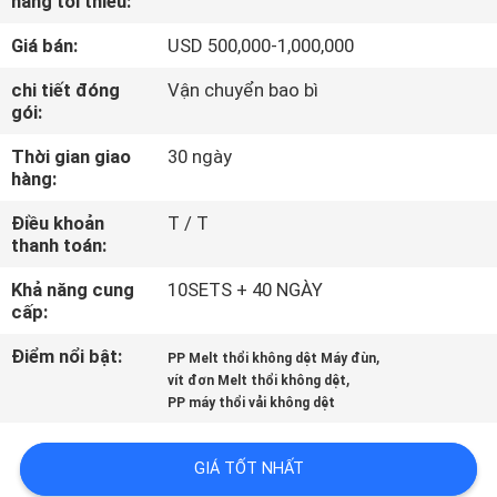
hàng tối thiểu:
THAM
Giá bán:
USD 500,000-1,000,000
QUAN
NHÀ
chi tiết đóng
Vận chuyển bao bì
gói:
MÁY
Thời gian giao
30 ngày
hàng:
KIỂM
Điều khoản
T / T
SOÁT
thanh toán:
CHẤT
Khả năng cung
10SETS + 40 NGÀY
LƯỢNG
cấp:
Điểm nổi bật:
,
PP Melt thổi không dệt Máy đùn
,
LIÊN
vít đơn Melt thổi không dệt
PP máy thổi vải không dệt
HỆ
CHÚNG
GIÁ TỐT NHẤT