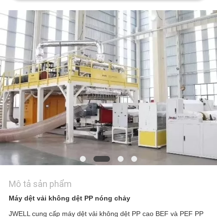
TÔI
TIN
TỨC
CÁC
TRƯỜNG
HỢP
SƠ
ĐỒ
TRANG
Mô tả sản phẩm
WEB
Máy dệt vải không dệt PP nóng chảy
JWELL cung cấp máy dệt vải không dệt PP cao BEF và PEF PP 