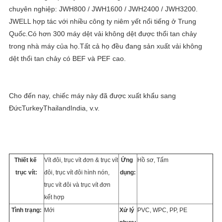
PRIVACY
POLICY
JWELL hợp tác với nhiều công ty niêm yết nổi tiếng ở Trung 
Quốc.Có hơn 300 máy dệt vải không dệt được thổi tan chảy 
trong nhà máy của họ.Tất cả họ đều đang sản xuất vải không 
dệt thổi tan chảy có BEF và PEF cao.
Cho đến nay, chiếc máy này đã được xuất khẩu sang 
ĐứcTurkeyThailandIndia, v.v.
Thiết kế 
Vít đôi, trục vít đơn & trục vít 
Ứng 
Hồ sơ, Tấm
trục vít:
đôi, trục vít đôi hình nón, 
dụng:
trục vít đôi và trục vít đơn 
kết hợp
Tình trạng:
Mới
Xử lý 
PVC, WPC, PP, PE