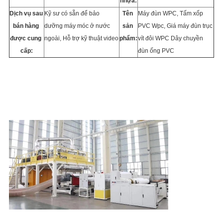
nhựa:
Dịch vụ sau 
Kỹ sư có sẵn để bảo 
Tên 
Máy đùn WPC, Tấm xốp 
bán hàng 
dưỡng máy móc ở nước 
sản 
PVC Wpc, Giá máy đùn trục 
được cung 
ngoài, Hỗ trợ kỹ thuật video
phẩm:
vít đôi WPC Dây chuyền 
cấp:
đùn ống PVC