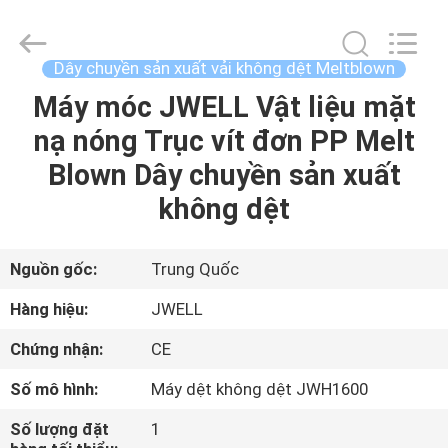
-
2026
CHANGZHOU
DYUN
ENVIRONMENTAL
Dây chuyền sản xuất vải không dệt Meltblown
TECHNOLOGY
CO.,LTD.
Máy móc JWELL Vật liệu mặt
TRANG
All
Rights
Reserved.
nạ nóng Trục vít đơn PP Melt
CHỦ
Blown Dây chuyền sản xuất
CÁC
không dệt
SẢN
PHẨM
Nguồn gốc:
Trung Quốc
Hàng hiệu:
JWELL
VỀ
Chứng nhận:
CE
CHÚNG
Số mô hình:
Máy dệt không dệt JWH1600
TÔI
Số lượng đặt
1