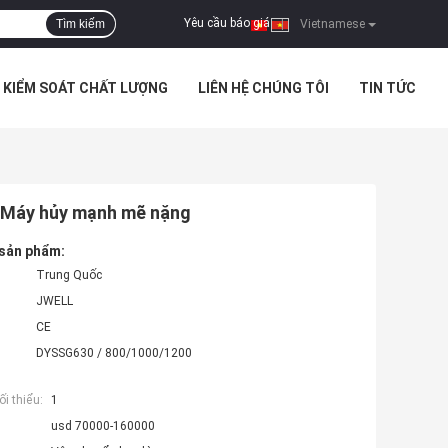
Yêu cầu báo giá
Tìm kiếm
|
Vietnamese
KIỂM SOÁT CHẤT LƯỢNG
LIÊN HỆ CHÚNG TÔI
TIN TỨC
i Máy hủy mạnh mẽ nặng
 sản phẩm:
Trung Quốc
JWELL
CE
DYSSG630 / 800/1000/1200
i thiểu:
1
usd 70000-160000