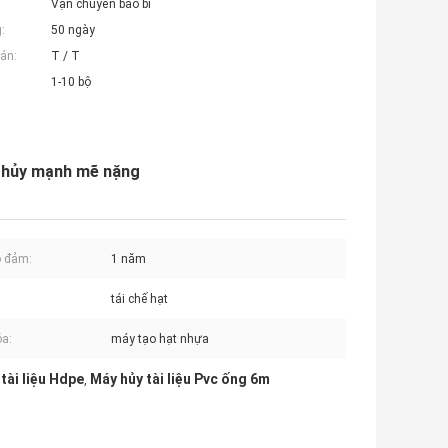
Vận chuyển bao bì
:
50 ngày
án:
T / T
1-10 bộ
 hủy mạnh mẽ nặng
o đảm:
1 năm
tái chế hạt
a:
máy tạo hạt nhựa
tài liệu Hdpe
Máy hủy tài liệu Pvc ống 6m
,