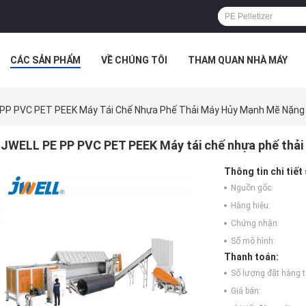
CÁC SẢN PHẨM
VỀ CHÚNG TÔI
THAM QUAN NHÀ MÁY
 HỢP
PP PVC PET PEEK Máy Tái Chế Nhựa Phế Thải Máy Hủy Mạnh Mẽ Nặng
JWELL PE PP PVC PET PEEK Máy tái chế nhựa phế thả
Thông tin chi tiết
Nguồn gốc:
Hàng hiệu:
Chứng nhận:
Số mô hình:
Thanh toán:
Số lượng đặt hàng tố
Giá bán: