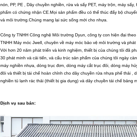
nón, PP, PE , Dây chuyền nghiền, rửa và sấy PET, máy trộn, máy sấy,
phẩm có chứng nhận CE.Mọi sản phẩm đều có thể thúc đẩy bộ chuyển ti
và môi trường.Chúng mang lại sức sống mới cho nhựa.
Công ty TNHH Công nghệ Môi trường Dyun, công ty con hiện đại theo
TNHH Máy móc Jwell, chuyên về máy móc bảo vệ môi trường và phát tri
Với hơn 20 năm phát triển và kinh nghiệm, thiết bị của chúng tôi đã ph
30 phát minh và cải tiến, và cấu trúc sản phẩm của chúng tôi ngày c
máy nghiền nhựa, dòng trục đơn, dòng máy cắt trục đôi, dòng máy hủy 4
đôi và thiết bị tái chế hoàn chỉnh cho dây chuyền rửa nhựa phế thải , 
nghiền tủ lạnh rác thải (thiết bị gia dụng) và dây chuyền tái chế bảng 
Dịch vụ sau bán: