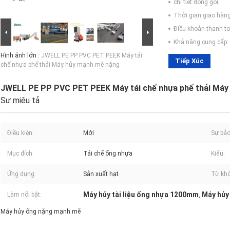
chi tiết đóng gói:
Thời gian giao hàng
Điều khoản thanh to
Khả năng cung cấp:
Hình ảnh lớn :
JWELL PE PP PVC PET PEEK Máy tái
Tiếp Xúc
chế nhựa phế thải Máy hủy mạnh mẽ nặng
JWELL PE PP PVC PET PEEK Máy tái chế nhựa phế thải Máy
Sự miêu tả
Điều kiện:
Mới
Sự bả
Mục đích:
Tái chế ống nhựa
Kiểu:
Ứng dụng:
Sản xuất hạt
Từ khó
Máy hủy tài liệu ống nhựa 1200mm
Máy hủy 
Làm nổi bật:
,
Máy hủy ống nặng mạnh mẽ